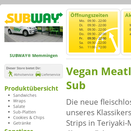
Öffnungszeiten
Ak
Mo.
09:30 - 22:00
Di.
09:30 - 22:00
Mi.
09:30 - 22:00
Do.
09:30 - 22:00
Fr.
09:30 - 22:00
Sa.
09:30 - 22:00
So.
11:00 - 22:00
SUBWAY® Memmingen
Vegan Meatl
Dieser Store bietet Dir:
Abholservice
Lieferservice
Sub
Produktübersicht
Sandwiches
Die neue fleischlo
Wraps
Salate
unseres Klassiker
Sub-Platten
Cookies & Chips
Strips in Teriyaki
Getränke