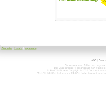
7
Startseite
|
Kontakt
|
Impressum
AGB
|
Daten
Die verwendeten Bilder und Logos unt
Der Shopbetreiber (Franchisenehmer) nutzt di
SUBWAY® Pictures Copyright © 2026 Doctor's Associat
MILKA®, MILKA® Kuh und die MILKA® Farbe Lila sind geschüt