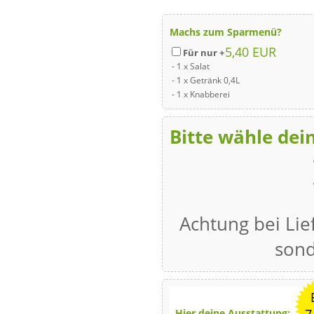
Machs zum Sparmenü?
5,40 EUR
Für nur +
- 1 x Salat
- 1 x Getränk 0,4L
- 1 x Knabberei
Bitte wähle de
Achtung bei Lie
sond
Hier deine Ausstattung: