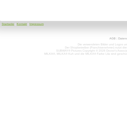
Startseite
|
Kontakt
|
Impressum
AGB
|
Daten
Die verwendeten Bilder und Logos unt
Der Shopbetreiber (Franchisenehmer) nutzt di
SUBWAY® Pictures Copyright © 2026 Doctor's Associat
MILKA®, MILKA® Kuh und die MILKA® Farbe Lila sind geschüt