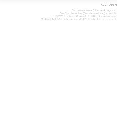
AGB
|
Daten
Die verwendeten Bilder und Logos unt
Der Shopbetreiber (Franchisenehmer) nutzt di
SUBWAY® Pictures Copyright © 2026 Doctor's Associat
MILKA®, MILKA® Kuh und die MILKA® Farbe Lila sind geschüt